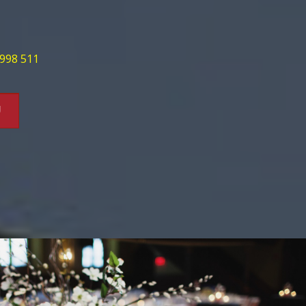
998 511
U