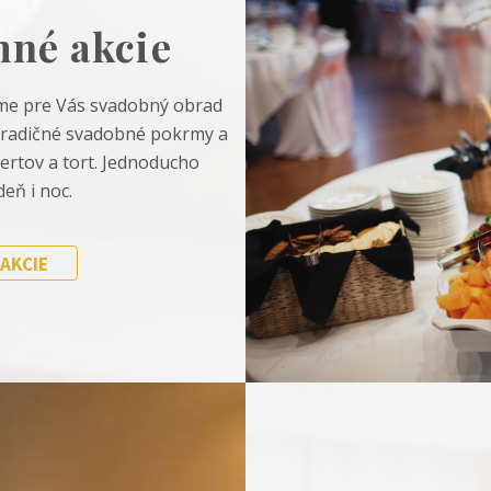
mné akcie
íme pre Vás svadobný obrad
tradičné svadobné pokrmy a
ertov a tort. Jednoducho
eň i noc.
 AKCIE