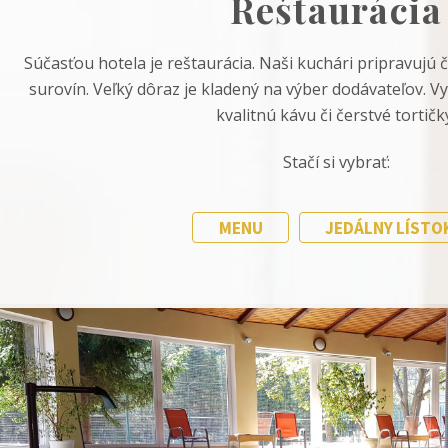
Reštaurácia
Súčasťou hotela je reštaurácia. Naši kuchári pripravujú 
surovín. Veľký dôraz je kladený na výber dodávateľov. V
kvalitnú kávu či čerstvé tortičk
Stačí si vybrať:
MENU
JEDÁLNY LÍSTO