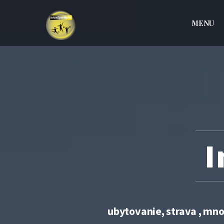
MENU
I
ubytovanie, strava , mno