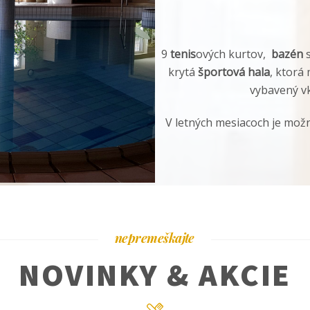
9
tenis
ových kurtov,
bazén
s
krytá
športová hala
, ktorá 
vybavený v
V letných mesiacoch je možn
nepremeškajte
NOVINKY & AKCIE