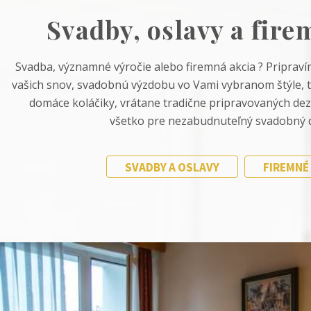
Svadby, oslavy a fire
Svadba, významné výročie alebo firemná akcia ? Priprav
vašich snov, svadobnú výzdobu vo Vami vybranom štýle, 
domáce koláčiky, vrátane tradične pripravovaných dez
všetko pre nezabudnuteľný svadobný d
SVADBY A OSLAVY
FIREMNÉ