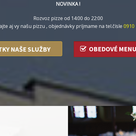
NOVINKA !
Rozvoz pizze od 14:00 do 22:00
jte aj vy našu pizzu , objednávky príjmame na tel.čísle
0910 
OBEDOVÉ MEN
TKY NAŠE SLUŽBY