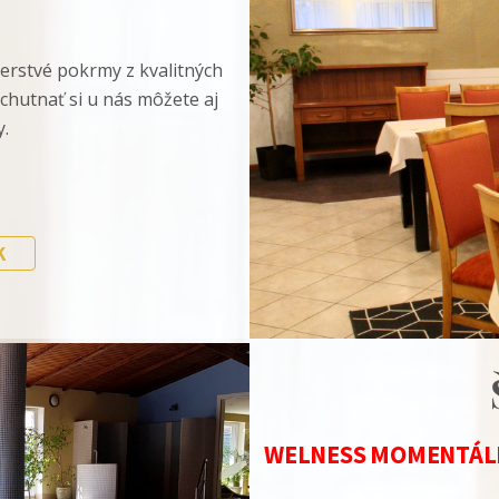
čerstvé pokrmy z kvalitných
ychutnať si u nás môžete aj
y.
K
WELNESS MOMENTÁLN