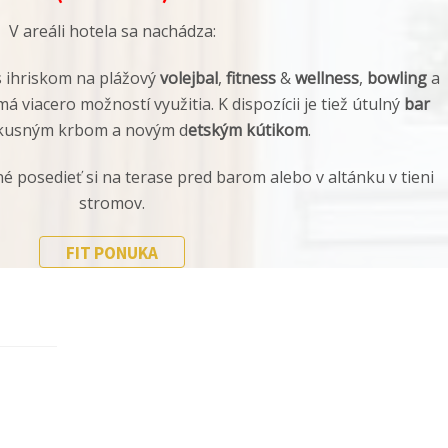
V areáli hotela sa nachádza:
 ihriskom na plážový
volejbal
,
fitness
&
wellness
,
bowling
a
má viacero možností využitia. K dispozícii je tiež útulný
bar
kusným krbom a novým d
etským kútikom
.
é posedieť si na terase pred barom alebo v altánku v tieni
stromov.
FIT PONUKA