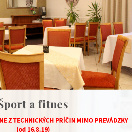
Šport a fitnes
E Z TECHNICKÝCH PRÍČIN MIMO PREVÁDZKY
(od 16.8.19)