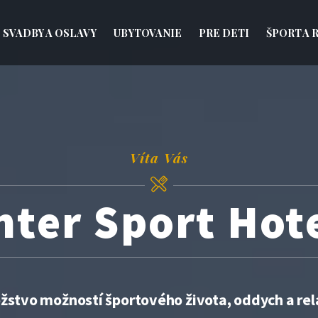
SVADBY A OSLAVY
UBYTOVANIE
PRE DETI
ŠPORT A 
Víta Vás
nter Sport Hot
žstvo možností športového života, oddych a rela